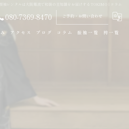
振袖レンタルは大阪難波で和装の豆知識をお届けするTOKIMO | コラム
080-7369-8470
ご予約・お問い合わせ
強み
アクセス
ブログ
コラム
振袖一覧
袴一覧
ル