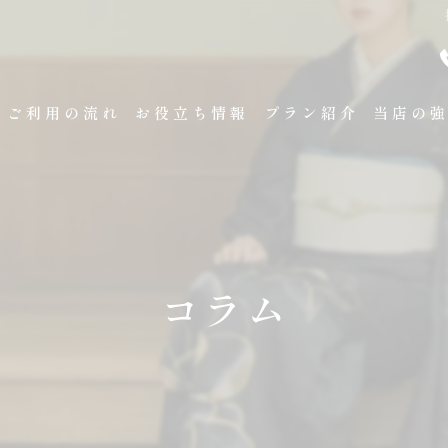
ご利用の流れ
お役立ち情報
プラン紹介
当店の
袴レンタ
卒業式
成人式
コラム
展示会
試着