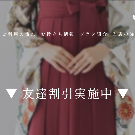
ご利用の流れ
お役立ち情報
プラン紹介
当店の
袴レンタ
卒業式
成人式
▼ 友達割引実施中 ▼
展示会
試着