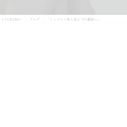
らTOKIMO
ブログ
“シンプル×美人見え”が1番強い。