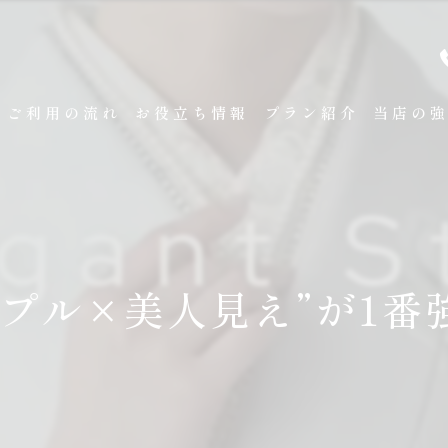
ご利用の流れ
お役立ち情報
プラン紹介
当店の
袴レンタ
卒業式
成人式
ンプル×美人見え”が1番
展示会
試着