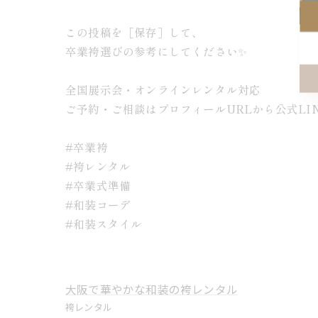
この投稿を［保存］して、
卒業袴選びの参考にしてください✨
全国展示会・オンラインレンタル対応
ご予約・ご相談はプロフィールURLから公式LI
#卒業袴
#袴レンタル
#卒業式準備
#和装コーデ
#和装スタイル
大阪で華やかな和装の袴レンタル
袴レンタル