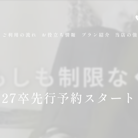
ご利用の流れ
お役立ち情報
プラン紹介
当店の
袴レンタ
卒業式
成人式
27卒先行予約スタート
展示会
試着