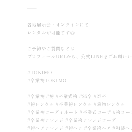
——
各地展示会・オンラインにて
レンタルが可能です◎
ご予約やご質問などは
プロフィールURLから、公式LINEまでお願い
#TOKIMO
#卒業袴TOKIMO
#卒業袴 #袴 #卒業式袴 #26卒 #27卒
#袴レンタル #卒業袴レンタル #着物レンタル
#卒業袴コーディネート #卒業式コーデ #袴コー
#卒業袴アレンジ #卒業袴アレンジコーデ
#袴ヘアアレンジ #袴ヘア #卒業袴ヘア #和装ヘ