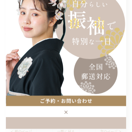
.
ぜひこの投稿を［保存］して
卒業袴選びの参考にしてみてください！
——
各地展示会・オンラインにて
レンタルが可能です◎
ご予約やご質問などは
プロフィールURLから、公式LINEまでお願いいたします。
#卒業袴 #袴 #26卒 27卒
< 前のページ
一覧に戻る
次のページ >