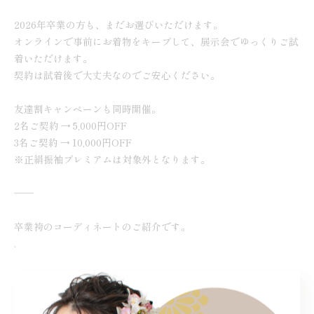
2026年卒業の方も、まだお選びいただけます。
オンラインで事前にお着物をキープして、展示会でゆっくりご試
着いただけます。
契約は試着後で大丈夫なのでご安心ください。
友達割キャンペーンも同時開催。
2名ご契約 → 5,000円OFF
3名ご契約 → 10,000円OFF
※正絹振袖プレミアムは対象外となります。
——
卒業袴のコーディネートのご紹介です。
.
着物/正絹振袖 白地 銀彩ボタン
袴/レザー グレー