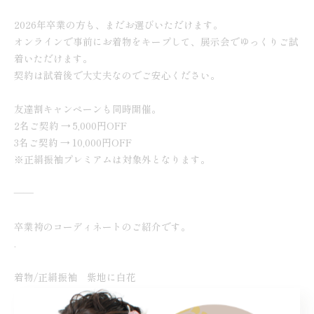
2026年卒業の方も、まだお選びいただけます。
オンラインで事前にお着物をキープして、展示会でゆっくりご試
着いただけます。
契約は試着後で大丈夫なのでご安心ください。
友達割キャンペーンも同時開催。
2名ご契約 → 5,000円OFF
3名ご契約 → 10,000円OFF
※正絹振袖プレミアムは対象外となります。
——
卒業袴のコーディネートのご紹介です。
.
着物/正絹振袖 紫地に白花
袴/チャコール