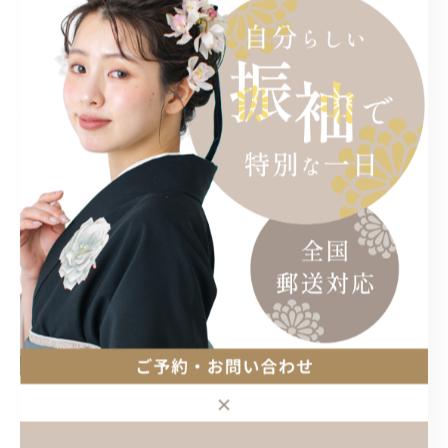
.
ぜひこの投稿を［保存］して
卒業袴選びの参考にしてみてください！
——
各地展示会・オンラインにて
レンタルが可能です◎
ご予約やご質問などは
プロフィールURLから、公式LINEまでお願いいたします。
#TOKIMO
#卒業袴tokimo
#卒業袴 #袴 #27卒