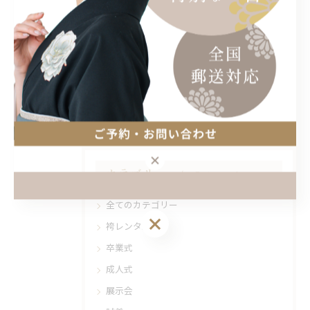
ーーーーーーーーーー
< 前のページ
一覧に戻る
次のページ >
カテゴリー
Categories
全てのカテゴリー
袴レンタル
卒業式
成人式
展示会