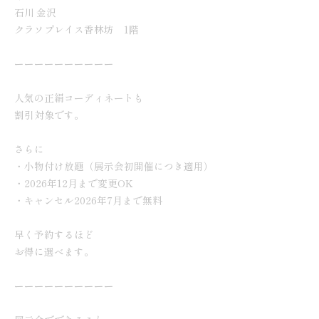
石川 金沢
クラソプレイス香林坊 1階
ーーーーーーーーーー
人気の正絹コーディネートも
割引対象です。
さらに
・小物付け放題（展示会初開催につき適用）
・2026年12月まで変更OK
・キャンセル2026年7月まで無料
早く予約するほど
お得に選べます。
ーーーーーーーーーー