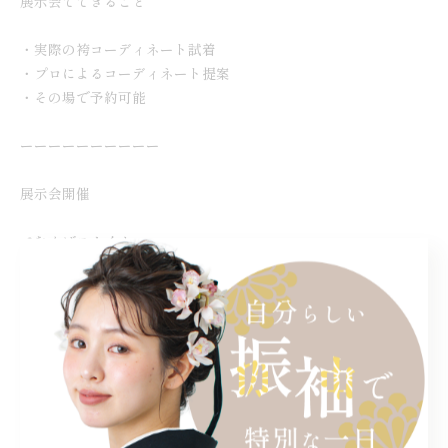
展示会でできること
・実際の袴コーディネート試着
・プロによるコーディネート提案
・その場で予約可能
ーーーーーーーーーー
展示会開催
📍なんばスカイオ
📍新宿マルイアネックス
オンライン相談（ZOOM）
毎日ご予約可能です。
DMまたはプロフィールリンクより
ご予約ください。