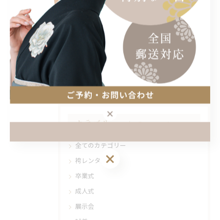
ーーーーーーーーーー
< 前のページ
一覧に戻る
次のページ >
カテゴリー
Categories
全てのカテゴリー
袴レンタル
卒業式
成人式
展示会