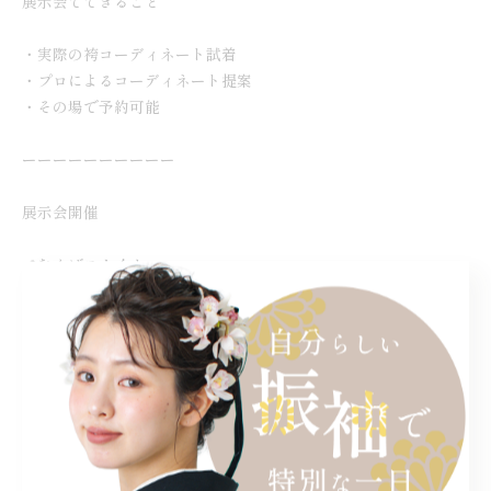
展示会でできること
・実際の袴コーディネート試着
・プロによるコーディネート提案
・その場で予約可能
ーーーーーーーーーー
展示会開催
📍なんばスカイオ
📍新宿マルイアネックス
オンライン相談（ZOOM）
毎日ご予約可能です。
DMまたはプロフィールリンクより
ご予約ください。