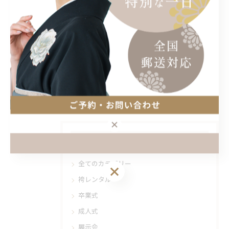
ーーーーーーーーーー
< 前のページ
一覧に戻る
次のページ >
カテゴリー
Categories
全てのカテゴリー
袴レンタル
卒業式
成人式
展示会