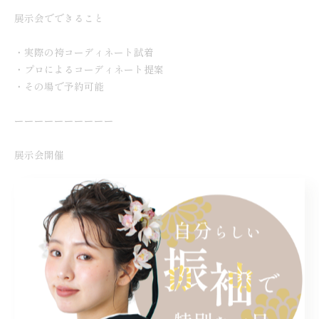
展示会でできること
・実際の袴コーディネート試着
・プロによるコーディネート提案
・その場で予約可能
ーーーーーーーーーー
展示会開催
📍なんばスカイオ
📍新宿マルイアネックス
オンライン相談（ZOOM）
毎日ご予約可能です。
DMまたはプロフィールリンクより
ご予約ください。