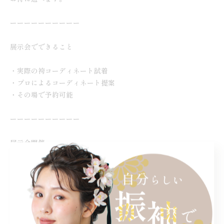
ーーーーーーーーーー
展示会でできること
・実際の袴コーディネート試着
・プロによるコーディネート提案
・その場で予約可能
ーーーーーーーーーー
展示会開催
📍なんばスカイオ
📍新宿マルイアネックス
オンライン相談（ZOOM）
毎日ご予約可能です。