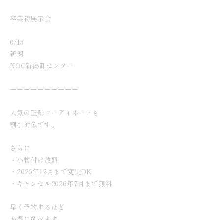
卒業袴展示会
6/15
新潟
NOC新潟卸センター
ーーーーーーーーーー
人気の正絹コーディネートも
割引対象です。
さらに
・小物付け放題
・2026年12月まで変更OK
・キャンセル2026年7月まで無料
早く予約するほど
お得に選べます。