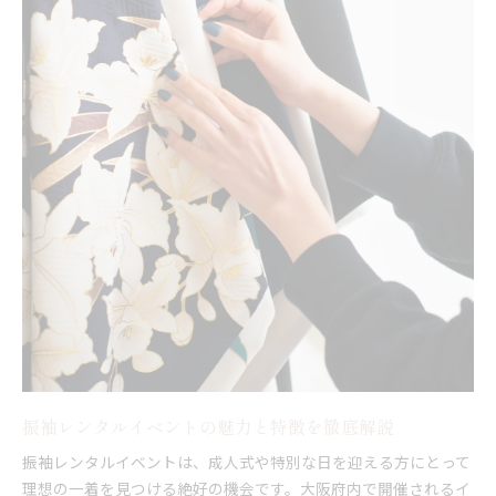
振袖レンタルイベントで出会ったお気に入り振袖
振袖レンタルが気になるならイベント活用が正解
振袖レンタル初体験はイベント参加が安心の理由
イベントで比較して振袖レンタルを賢く選ぼう
展示会で分かる振袖レンタルのサービス充実度
振袖レンタルイベントで得する特典活用術
振袖レンタルどこがいいか悩む前にイベントへ
話題の振袖展示会で叶うレンタル比較ポイント
振袖展示会で分かるレンタルプランの違い
振袖レンタル安い大阪の探し方と選び方
振袖展示会だからこそ体験できる試着ポイント
振袖レンタルイベントでのコーディネート比較術
振袖展示会で得られる最新トレンド情報
振袖レンタルイベントの魅力と特徴を徹底解説
振袖展示会の特典や試着体験を満喫しよう
振袖レンタルイベントで体験できる特典一覧
振袖レンタルイベントは、成人式や特別な日を迎える方にとって
試着体験で分かる自分に似合う振袖レンタル
理想の一着を見つける絶好の機会です。大阪府内で開催されるイ