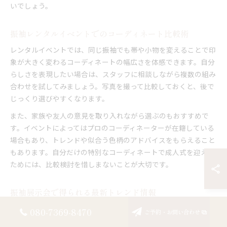
いでしょう。
振袖レンタルイベントでのコーディネート比較術
レンタルイベントでは、同じ振袖でも帯や小物を変えることで印
象が大きく変わるコーディネートの幅広さを体感できます。自分
らしさを表現したい場合は、スタッフに相談しながら複数の組み
合わせを試してみましょう。写真を撮って比較しておくと、後で
じっくり選びやすくなります。
また、家族や友人の意見を取り入れながら選ぶのもおすすめで
す。イベントによってはプロのコーディネーターが在籍している
場合もあり、トレンドや似合う色柄のアドバイスをもらえること
もあります。自分だけの特別なコーディネートで成人式を迎える
ためには、比較検討を惜しまないことが大切です。
振袖展示会で得られる最新トレンド情報
振袖展示会では、今シーズンの最新トレンドや人気柄をいち早く
080-7369-8470
ご予約・お問い合わせ
チェックできるのも大きな魅力です。大阪府内のイベントでは、