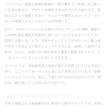
ベントでは、豊富な種類の振袖が一堂に集まり、実際に手に取っ
振袖展示会だけの限定サービスを上手に活用
て生地や色合い、デザインを確認できる点が大きな魅力です。普
振袖レンタルの特典で準備をお得に進める方法
段はなかなか体験できない、トレンドや個性を活かしたコーディ
イベント参加で叶う振袖選びのリアル体験談
ネート提案もイベントならではの特徴です。
また、プロのスタッフによる着付けやヘアセットの体験、最新の
人気柄や限定商品を直接見て選べることも大きなメリットです。
実際に試着することで、写真やネットだけでは分からない着心地
や似合う色味をその場でチェックできるため、納得して選択でき
ます。さらに、会場には小物や帯まで豊富に用意されており、ト
ータルコーディネートもサポートされます。
イベントでは、参加者限定の特典や割引が用意されている場合が
多く、コストパフォーマンスも高い点が評価されています。振袖
レンタルイベントは、安心して成人式や記念日を迎えたい方、特
別な一着を探している方におすすめです。
大阪で人気の振袖展示会に参加するメリット
大阪で開催される振袖展示会に参加する最大のメリットは、地域