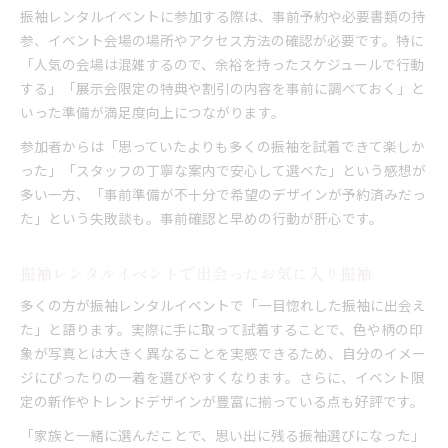
振袖レンタルイベントに参加する際は、事前予約や必要書類の持
参、イベント会場の場所やアクセス方法の確認が必要です。特に
「人気の会場は混雑するので、余裕を持ったスケジュールで行動
する」「展示会限定の特典や割引の内容を事前に調べておく」と
いった準備が満足度向上につながります。
参加者からは「思っていたよりも多くの振袖を試着できて楽しか
った」「スタッフの丁寧な案内で安心して選べた」という感想が
多い一方、「事前準備が不十分で希望のデザインが予約済みだっ
た」という失敗談も。事前確認と早めの行動が肝心です。
振袖レンタルイベントで出会ったお気に入り振袖
多くの方が振袖レンタルイベントで「一目惚れした振袖に出会え
た」と語ります。実際に手に取って試着することで、色や柄の印
象が写真とは大きく異なることを実感できるため、自分のイメー
ジにぴったりの一着を選びやすくなります。さらに、イベント限
定の新作やトレンドデザインが豊富に揃っている点も好評です。
「家族と一緒に選んだことで、思い出に残る振袖選びになった」