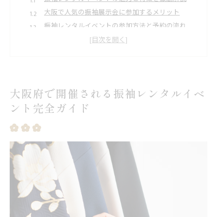
大阪で人気の振袖展示会に参加するメリット
振袖レンタルイベントの参加方法と予約の流れ
イベント限定の特典や振袖レンタルの嬉しいポイ
ント
振袖レンタルイベントで重視したい選び方のコツ
振袖レンタルを賢く選ぶコツと大阪での最新動向
大阪府で開催される振袖レンタルイベ
振袖レンタル選びで失敗しないポイントまとめ
ント完全ガイド
大阪で注目の振袖レンタル最新トレンド紹介
振袖レンタルの相場やサービス内容を比較
振袖レンタル安い大阪を探すためのヒント
振袖レンタルどこがいいか迷った時の対策術
イベントで出会う理想の振袖レンタル体験談
実際の振袖レンタル体験談から学ぶ成功の秘訣
参加者のリアルな声で分かる振袖レンタルの魅力
振袖展示会に行って感じた選び方のポイント
振袖レンタルイベント参加時の注意点と感想