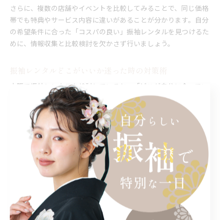
さらに、複数の店舗やイベントを比較してみることで、同じ価格
帯でも特典やサービス内容に違いがあることが分かります。自分
の希望条件に合った「コスパの良い」振袖レンタルを見つけるた
めに、情報収集と比較検討を欠かさず行いましょう。
振袖レンタルどこがいいか迷った時の対策術
大阪で振袖レンタルを検討していると、「どこが自分に合ってい
るのか」と迷う方も多いはずです。その場合、まずは振袖展示会
やイベントに足を運び、実際に振袖やサービスを体験するのがお
すすめです。イベントでは複数のブランドやデザインを比較でき
るため、自分の好みや希望に合った一着を見つけやすくなりま
す。
また、スタッフの接客やアドバイスの質も重要な判断材料です。
親身な対応や丁寧な説明がある店舗は、初めての振袖選びでも安
心感があります。実際の利用者の口コミや体験談を参考にするの
も有効で、成人式や特別な日の準備をスムーズに進めるためのヒ
ントが得られます。